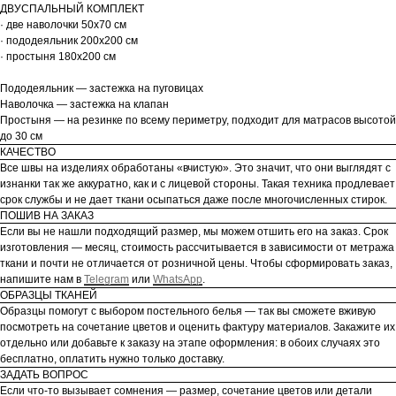
ДВУСПАЛЬНЫЙ КОМПЛЕКТ
· две наволочки 50х70 см
· пододеяльник 200х200 см
· простыня 180х200 см
Пододеяльник — застежка на пуговицах
Наволочка — застежка на клапан
Простыня — на резинке по всему периметру, подходит для матрасов высотой
до 30 см
КАЧЕСТВО
Все швы на изделиях обработаны «вчистую». Это значит, что они выглядят с
изнанки так же аккуратно, как и с лицевой стороны. Такая техника продлевает
срок службы и не дает ткани осыпаться даже после многочисленных стирок.
ПОШИВ НА ЗАКАЗ
Если вы не нашли подходящий размер, мы можем отшить его на заказ. Срок
изготовления — месяц, стоимость рассчитывается в зависимости от метража
ткани и почти не отличается от розничной цены. Чтобы сформировать заказ,
напишите нам в
Telegram
или
WhatsApp
.
ОБРАЗЦЫ ТКАНЕЙ
Образцы помогут с выбором постельного белья — так вы сможете вживую
посмотреть на сочетание цветов и оценить фактуру материалов. Закажите их
отдельно или добавьте к заказу на этапе оформления: в обоих случаях это
бесплатно, оплатить нужно только доставку.
ЗАДАТЬ ВОПРОС
Если что-то вызывает сомнения — размер, сочетание цветов или детали