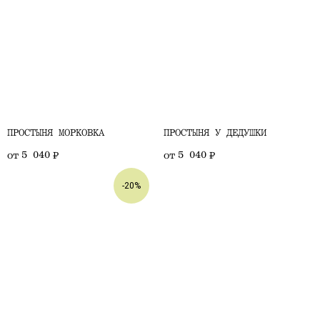
ПРОСТЫНЯ МОРКОВКА
ПРОСТЫНЯ У ДЕДУШКИ
5 040
5 040
от
₽
от
₽
-20%
Если мы не охватили интересующий вас
вопрос, будем рады ответить на него
в любой день с 9:00 до 21:00