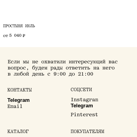
СОЦСЕТИ
КОНТАКТЫ
Instagram
Telegram
Email
Telegram
ПРОСТЫНЯ ИЮЛЬ
Pinterest
5 040
от
₽
КАТАЛОГ
ПОКУПАТЕЛЯМ
Сеты
Оплата
Комплекты
Доставка
Наволочки
Возврат и обмен
Пододеяльники
Уход
Простыни
Текстиль для дома
Одежда
Сертификат
Обработка данных
Публичная оферта
© Палисадник, 2025
Конфиденциальность